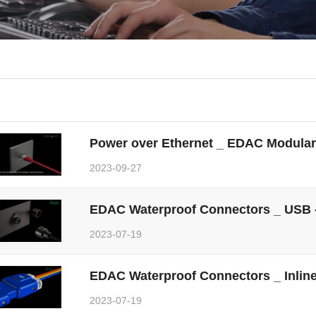
Power over Ethernet _ EDAC Modular
2023-09-27
EDAC Waterproof Connectors _ USB -
2023-07-19
EDAC Waterproof Connectors _ Inline
2023-07-19