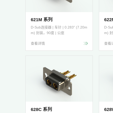
621M 系列
62
D-Sub连接器 | 车针 | 0.283" (7.20m
D-Su
m) 封装，90度 | 公座
m) 
查看详情
查看
628C 系列
62