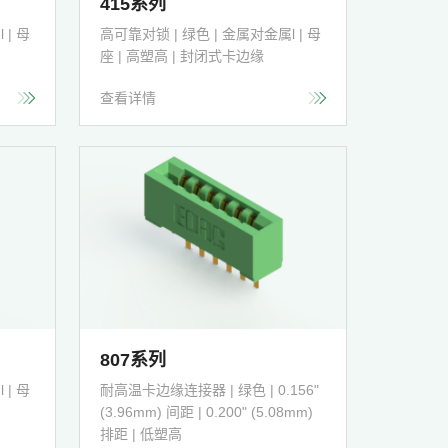
415系列
 | 母
高可靠对锁 | 绿色 | 金属对金属l | 母
座 | 高塑高 | 封闭式卡边缘
查看详情
807系列
 | 母
耐高温卡边缘连接器 | 绿色 | 0.156"
(3.96mm) 间距 | 0.200" (5.08mm)
排距 | 低塑高