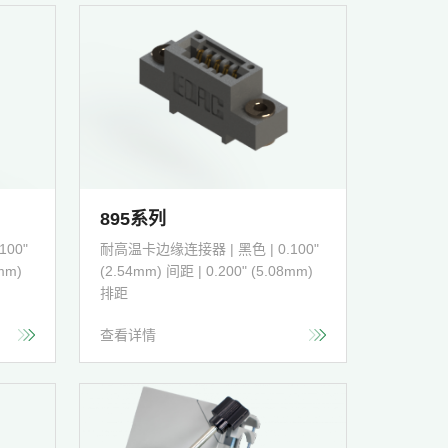
895系列
00"
耐高温卡边缘连接器 | 黑色 | 0.100"
mm)
(2.54mm) 间距 | 0.200" (5.08mm)
排距
查看详情